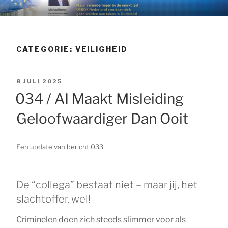
Ga
DSBOK NEDERLAND 
AVG hulp, uw omzetting snel en efficient.
naar
de
MICHAEL BENSE
inhoud
CATEGORIE:
VEILIGHEID
FUNCTIONARIS
GEGEVENSBESCHE
GEPLAATST
8 JULI 2025
OP
034 / AI Maakt Misleiding
Geloofwaardiger Dan Ooit
Een update van bericht 033
De “collega” bestaat niet – maar jij, het
slachtoffer, wel!
Criminelen doen zich steeds slimmer voor als