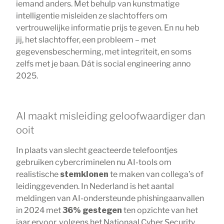
iemand anders. Met behulp van kunstmatige
intelligentie misleiden ze slachtoffers om
vertrouwelijke informatie prijs te geven. En nu heb
jij, het slachtoffer, een probleem – met
gegevensbescherming, met integriteit, en soms
zelfs met je baan. Dát is social engineering anno
2025.
AI maakt misleiding geloofwaardiger dan
ooit
In plaats van slecht geacteerde telefoontjes
gebruiken cybercriminelen nu AI-tools om
realistische
stemklonen
te maken van collega’s of
leidinggevenden. In Nederland is het aantal
meldingen van AI-ondersteunde phishingaanvallen
in 2024 met
36% gestegen
ten opzichte van het
jaar ervoor, volgens het Nationaal Cyber Security