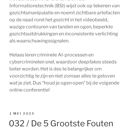
Informationstechnik (BSI) wijst ook op tekenen van
gezichtsmanipulatie en noemt zichtbare artefacten
op de naad rond het gezicht in het videobeeld,
wazige contouren van tanden en ogen, beperkte
gezichtsuitdrukkingen en inconsistente verlichting
als waarschuwingssignalen.
Helaas leren criminele AI-processen en
cybercriminelen snel, waardoor
deepfakes
steeds
beter worden. Het is des te belangrijker om
voorzichtig te zijn en niet zomaar alles te geloven
wat je ziet. Dus “houd je ogen open” bij de volgende
online conferentie!
GEPLAATST
1 MEI 2023
OP
032 / De 5 Grootste Fouten