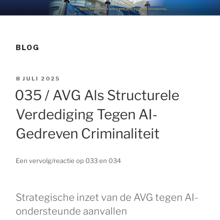
Ga
DSBOK NEDERLAND 
AVG hulp, uw omzetting snel en efficient.
naar
de
MICHAEL BENSE
inhoud
BLOG
FUNCTIONARIS
GEGEVENSBESCHE
GEPLAATST
8 JULI 2025
OP
035 / AVG Als Structurele
Verdediging Tegen AI-
Gedreven Criminaliteit
Een vervolg/reactie op 033 en 034
Strategische inzet van de AVG tegen AI-
ondersteunde aanvallen