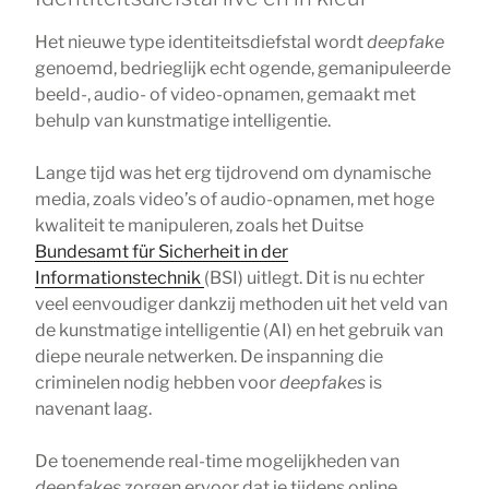
Het nieuwe type identiteitsdiefstal wordt
deepfake
genoemd, bedrieglijk echt ogende, gemanipuleerde
beeld-, audio- of video-opnamen, gemaakt met
behulp van kunstmatige intelligentie.
Lange tijd was het erg tijdrovend om dynamische
media, zoals video’s of audio-opnamen, met hoge
kwaliteit te manipuleren, zoals het Duitse
Bundesamt für Sicherheit in der
Informationstechnik
(BSI) uitlegt. Dit is nu echter
veel eenvoudiger dankzij methoden uit het veld van
de kunstmatige intelligentie (AI) en het gebruik van
diepe neurale netwerken. De inspanning die
criminelen nodig hebben voor
deepfakes
is
navenant laag.
De toenemende real-time mogelijkheden van
deepfakes
zorgen ervoor dat je tijdens online