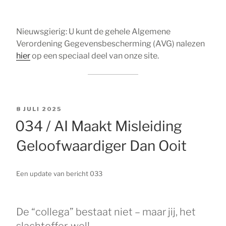
Nieuwsgierig: U kunt de gehele Algemene
Verordening Gegevensbescherming (AVG) nalezen
hier
op een speciaal deel van onze site.
GEPLAATST
8 JULI 2025
OP
034 / AI Maakt Misleiding
Geloofwaardiger Dan Ooit
Een update van bericht 033
De “collega” bestaat niet – maar jij, het
slachtoffer, wel!