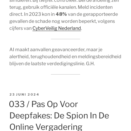
simuleren. Bij twijfel: controleer. Bel de afdeling zelf
terug, gebruik officiële kanalen. Meld incidenten
direct. In 2023 kon in
48%
van de gerapporteerde
gevallen de schade nog worden beperkt, volgens
cijfers van
CyberVeilig Nederland
.
AI maakt aanvallen geavanceerder, maar je
alertheid, terughoudendheid en meldingsbereidheid
blijven de laatste verdedigingslinie. G.H.
GEPLAATST
23 JUNI 2024
OP
033 / Pas Op Voor
Deepfakes: De Spion In De
Online Vergadering